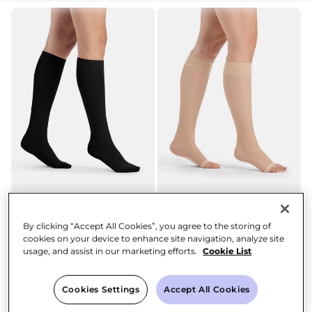
Produktlinie und Fussspitze eingrenzen.
By clicking “Accept All Cookies”, you agree to the storing of
cookies on your device to enhance site navigation, analyze site
DAMEN
skin
dune
Light
usage, and assist in our marketing efforts.
Cookie List
green
+2
DELILAH 140D mesh
anthracite
UNISEX
Blue
Kniestrümpfe offene
TRAVENO
CHF 26.90
Fussspitze
Cookies Settings
Accept All Cookies
Verkaufspreis
Reisestrümpfe