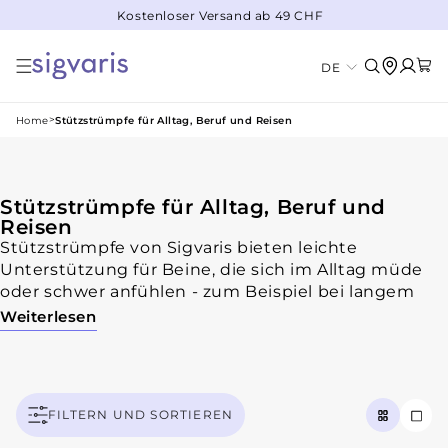
Kostenloser Versand ab 49 CHF
DIREKT ZUM INHALT
Warenko
S
Einloggen
DE
p
r
Home
Stützstrümpfe für Alltag, Beruf und Reisen
a
c
h
Stützstrümpfe für Alltag, Beruf und
Kategorie:
Reisen
e
Stützstrümpfe von Sigvaris bieten leichte
Unterstützung für Beine, die sich im Alltag müde
oder schwer anfühlen - zum Beispiel bei langem
Sitzen, langem Stehen oder auf Reisen. In dieser
Weiterlesen
Kategorie findest du Modelle für Damen, Herren
und Unisex, darunter Kniestrümpfe,
Schenkelstrümpfe und Strumpfhosen.
Je nach Modell unterscheiden sich Material, Farbe,
FILTERN UND SORTIEREN
Passform und Fussspitze. Mit den Filtern kannst du
die Auswahl nach Modell, Geschlecht, Farbe,