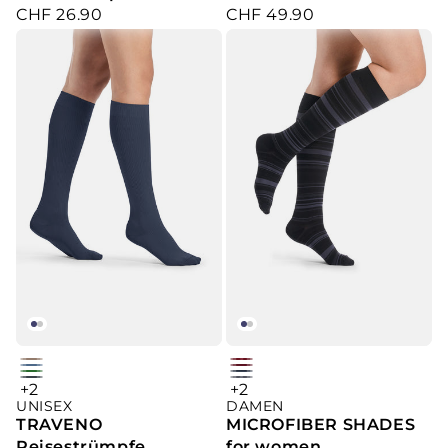
CHF 26.90
CHF 49.90
Kniestrümpfe
Verkaufspreis
Verkaufspreis
cherry
dune
wine
Light
jeans
green
+2
+2
platin
anthracite
argyle
DAMEN
mini-
UNISEX
Blue
mini-
argyle
MICROFIBER SHADES
TRAVENO
stripes
stripe
for women
Reisestrümpfe