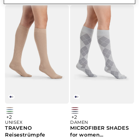
CHF 39.90
Verkaufspreis
dune
cherry
Light
wine
green
jeans
+2
+2
anthracite
platin
argyle
UNISEX
Blue
DAMEN
mini-
mini-
argyle
TRAVENO
MICROFIBER SHADES
stripes
stripe
Reisestrümpfe
for women