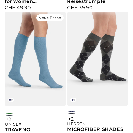
for women
Reisestrümpfe
CHF 49.90
CHF 39.90
Kniestrümpfe
Verkaufspreis
Verkaufspreis
Neue Farbe
royal
dune
purple
Light
dark
green
+2
+2
graphite
anthracite
blue
HERREN
argyle
UNISEX
Blue
navy
stripe
MICROFIBER SHADES
TRAVENO
argyle