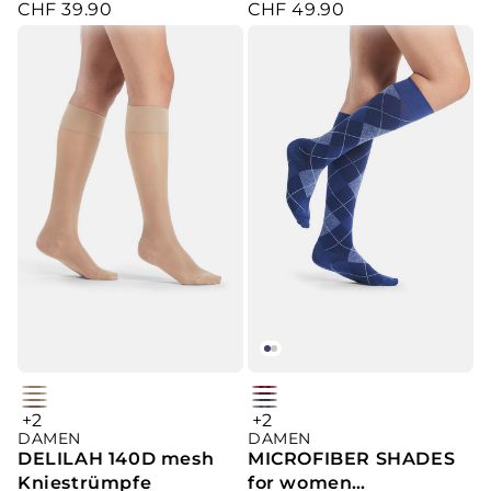
CHF 39.90
CHF 49.90
Kniestrümpfe
Verkaufspreis
Verkaufspreis
skin
cherry
dune
wine
bronze
jeans
+2
+2
mauve
platin
argyle
DAMEN
DAMEN
mini-
mini-
argyle
DELILAH 140D mesh
MICROFIBER SHADES
stripes
stripe
Kniestrümpfe
for women