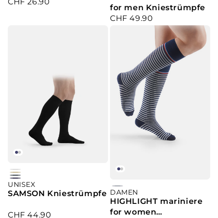
CHF 26.90
Verkaufspreis
stripe
for men Kniestrümpfe
CHF 49.90
Verkaufspreis
white
Beige
anthracite
UNISEX
marine
DAMEN
navy/white
SAMSON Kniestrümpfe
HIGHLIGHT mariniere
motif
for women
CHF 44.90
Verkaufspreis