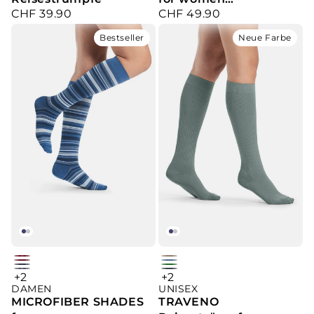
CHF 49.90
CHF 39.90
Kniestrümpfe
Verkaufspreis
Verkaufspreis
Bestseller
Neue Farbe
cherry
dune
wine
Light
jeans
green
+2
+2
platin
anthracite
argyle
DAMEN
mini-
UNISEX
Blue
mini-
argyle
MICROFIBER SHADES
TRAVENO
stripes
stripe