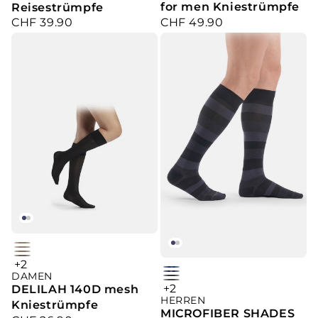
stripe
for men Kniestrümpfe
Reisestrümpfe
CHF 49.90
CHF 39.90
Verkaufspreis
Verkaufspreis
skin
dune
bronze
+2
mauve
DAMEN
royal
purple
dark
+2
DELILAH 140D mesh
graphite
blue
HERREN
argyle
Kniestrümpfe
navy
stripe
MICROFIBER SHADES
argyle